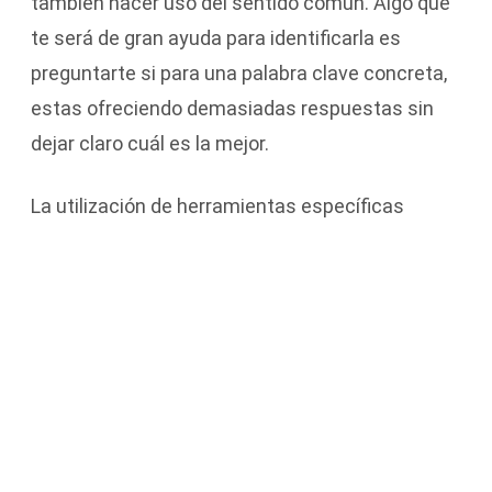
también hacer uso del sentido común. Algo que
te será de gran ayuda para identificarla es
preguntarte si para una palabra clave concreta,
estas ofreciendo demasiadas respuestas sin
dejar claro cuál es la mejor.
La utilización de herramientas específicas
también es indispensable para identificar la
canibalización. Algunos ejemplos:
Search Console
Operador site:tudominio
Screaming Frog
Para evitar que en nuestra página web se