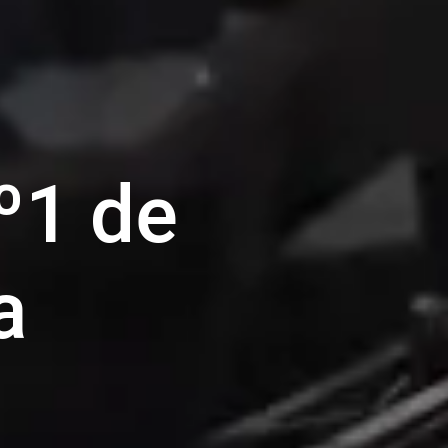
º1 de
a