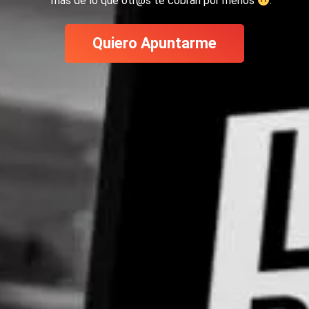
más de lo que otr@s te cobran por menos
.
Quiero Apuntarme