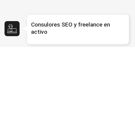
Consulores SEO y freelance en
activo
Webmasters que quieren
profundizar en SEO técnico
Equipos SEO y Mkt online con
conocimientos previos