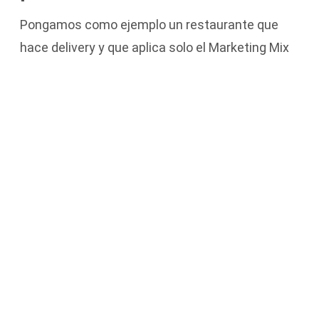
Pongamos como ejemplo un restaurante que
hace delivery y que aplica solo el Marketing Mix
clásico:
Producto: pizzas.
Precio: 12 €.
Plaza: Glovo y Uber Eats.
Promoción: anuncios en Facebook.
Resultado: ventas iniciales, pero dependencia
absoluta de las plataformas.