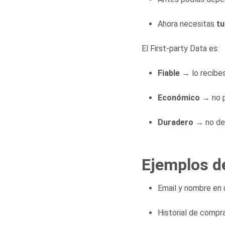
Ahora necesitas
tu
El First-party Data es:
Fiable
→ lo recibes
Económico
→ no pa
Duradero
→ no des
Ejemplos de
Email y nombre en u
Historial de compra