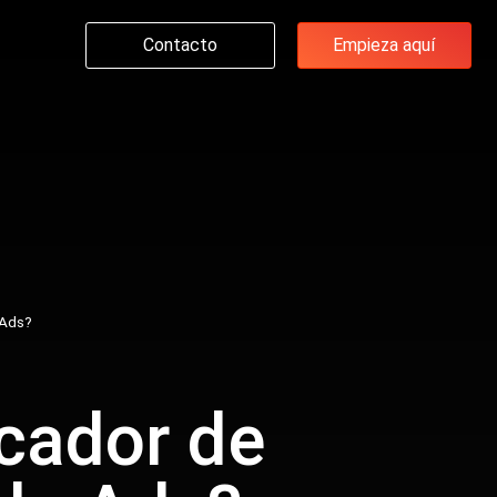
Contacto
Empieza aquí
 Ads?
icador de