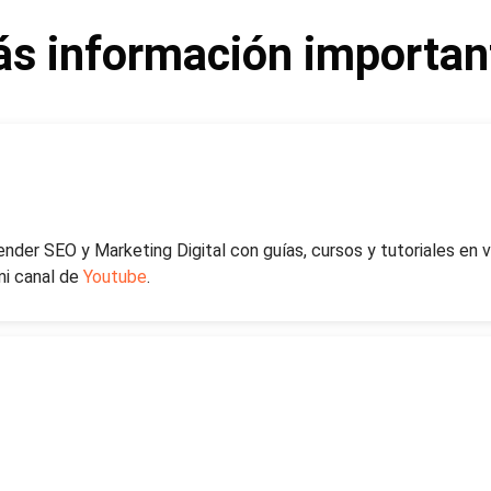
s información importan
ender SEO y Marketing Digital con guías, cursos y tutoriales en 
mi canal de
Youtube
.
tar al día en temas de SEO y Marketing Digital y conocer mis expe
rtos/as del sector, sigue mi
Podcast