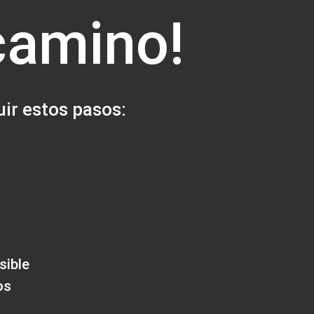
camino!
uir estos pasos:
sible
os