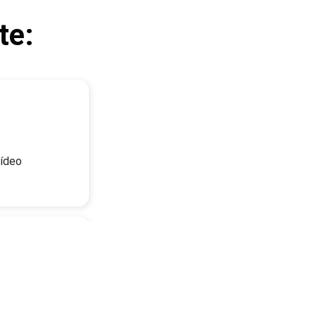
te:
vídeo
riencias y las