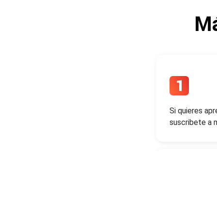
Má
Si quieres apr
suscribete a 
Si quieres es
de otros expe