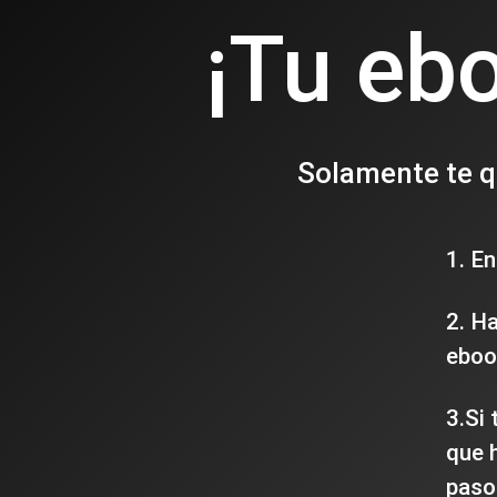
¡Tu eb
Solamente te qu
1. En
2. H
eboo
3.Si 
que 
paso